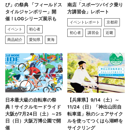
び」の祭典 「フィールドス
南店「スポーツバイク乗り
タイルジャンボリー」開
方講習会」レポート
催！LOGシリーズ展示も
イベントレポート
京都府
イベント
初心者
初心者
講習会
近畿
商品紹介
愛知県
東海
日本最大級の自転車の祭
【兵庫県】9/14（土）～
典！サイクルモードライド
11/24（日）「神出山田自
大阪が7月24日（土）～25
転車道」秋のシェアサイク
日（日）大阪万博公園で開
ルを使ってつくはら湖畔を
催
サイクリング