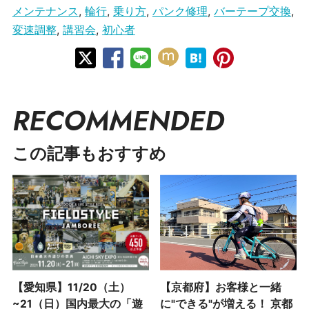
メンテナンス
,
輪行
,
乗り方
,
パンク修理
,
バーテープ交換
,
変速調整
,
講習会
,
初心者
RECOMMENDED
この記事もおすすめ
【愛知県】11/20（土）
【京都府】お客様と一緒
~21（日）国内最大の「遊
に"できる"が増える！ 京都