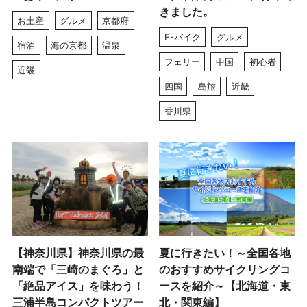
きました。
お土産
グルメ
京都府
E-バイク
グルメ
宿泊
海の京都
温泉
フェリー
中国
初心者
近畿
四国
島旅
近畿
香川県
【神奈川県】神奈川県の最
夏に行きたい！～全国各地
南端で「三崎のまぐろ」と
のおすすめサイクリングコ
「絶品アイス」を味わう！
ースを紹介～【北海道・東
三浦半島コンパクトツアー
北・関東編】