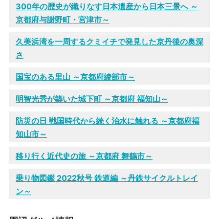
300年の歴史が織りなす日本遺産から日本三景へ ～
京都府与謝野町・宮津市～
久美浜湾を一周するクミイチで発見した京丹後の奥深
さ
国宝のある里山 ～京都府綾部市～
明智光秀が築いた城下町 ～京都府 福知山～
防災の日 戦国時代から続く治水に触れる ～京都府福
知山市～
移り行く近代史の旅 ～京都府 舞鶴市～
乗り物図鑑 2022秋号 鉄道編 ～丹鉄サイクルトレイ
ン～