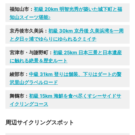
福知山市：
初級 20km
明智光秀が築いた城下町と福
知山スイーツ堪能♪
京丹後市久美浜：
初級 30km 京丹後 久美浜湾を一周
と夕日ヶ浦でゆらりにゆられるクミイチ
宮津市・与謝野町：
初級 25km 日本三景と日本遺産
に触れる絶景＆歴史ルート
綾部市：
中級 31km
登りは舗装、下りはダートの贅
沢里山グラベルロード
舞鶴市：
初級 15km
海鮮を食べ尽くすシーサイドサ
イクリングコース
周辺サイクリングスポット