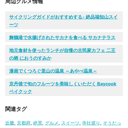
周辺グルメ情報
サイクリングガイドがおすすめする♪ 絶品福知山スイ
ーツ
舞鶴港で水揚げされたサカナを食べる サカナテラス
地元食材を使ったランチが自慢の古民家カフェ 二王
の栖 におうのすみか
漫画でくつろぐ里山の温泉 ～あやべ温泉～
京丹後で旬のフルーツを美味しくいただく Baycook
ベイクック
関連タグ
近畿
,
京都府
,
絶景
,
グルメ
,
スイーツ
,
寺社巡り
,
そうだっ