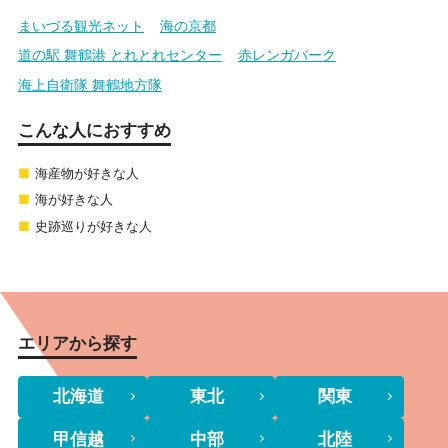
まいづる観光ネット
海の京都
道の駅 舞鶴港 とれとれセンター
赤レンガパーク
海上自衛隊 舞鶴地方隊
こんな人におすすめ
海産物が好きな人
海が好きな人
史跡巡りが好きな人
エリアから探す
北海道
東北
関東
甲信越
中部
北陸