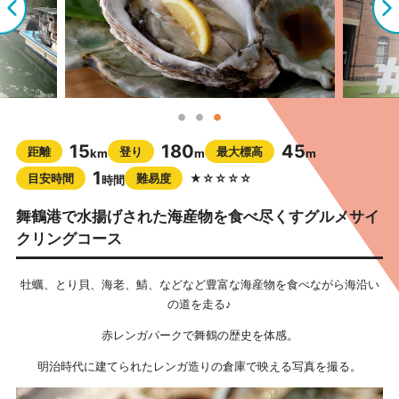
15
180
45
距離
登り
最大標高
km
m
m
1
目安時間
難易度
★☆☆☆☆
時間
舞鶴港で水揚げされた海産物を食べ尽くすグルメサイ
クリングコース
牡蠣、とり貝、海老、鯖、などなど豊富な海産物を食べながら海沿い
の道を走る♪
赤レンガパークで舞鶴の歴史を体感。
明治時代に建てられたレンガ造りの倉庫で映える写真を撮る。