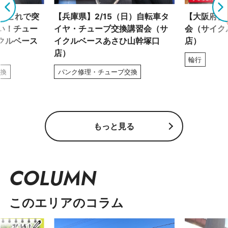
土）これで突
【兵庫県】2/15（日）自転車タ
【大阪府】2
い！チュー
イヤ・チューブ交換講習会（サ
会（サイク
クルベース
イクルベースあさひ山幹塚口
店）
店）
輪行
交換
パンク修理・チューブ交換
もっと見る
COLUMN
このエリアのコラム