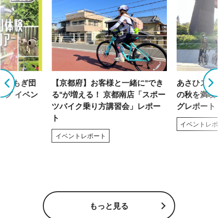
「よもぎ団
【京都府】お客様と一緒に"でき
あさひスタ
ング イベン
る"が増える！ 京都南店「スポー
の秋を満喫
ツバイク乗り方講習会」レポー
グレポート
ト
イベントレ
イベントレポート
もっと見る