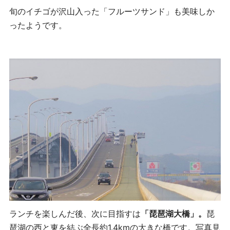
旬のイチゴが沢山入った「フルーツサンド」も美味しか
ったようです。
ランチを楽しんだ後、次に目指すは
「琵琶湖大橋」。
琵
琶湖の西と東を結ぶ全長約1.4kmの大きな橋です。
写真見