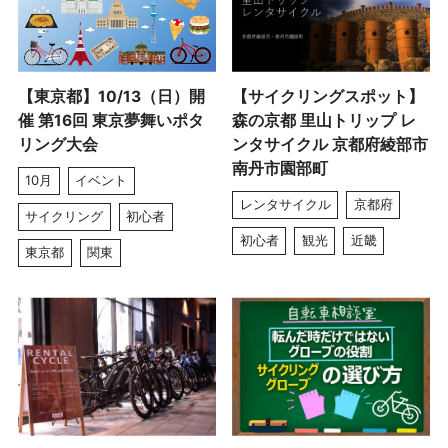
【東京都】10/13（日）開
【サイクリングスポット】
催 第16回 東京夢舞いポタ
森の京都 里山トリップ レ
リング大会
ンタサイクル 京都府綾部市
南丹市園部町
10月
イベント
レンタサイクル
京都府
サイクリング
初心者
初心者
観光
近畿
東京都
関東