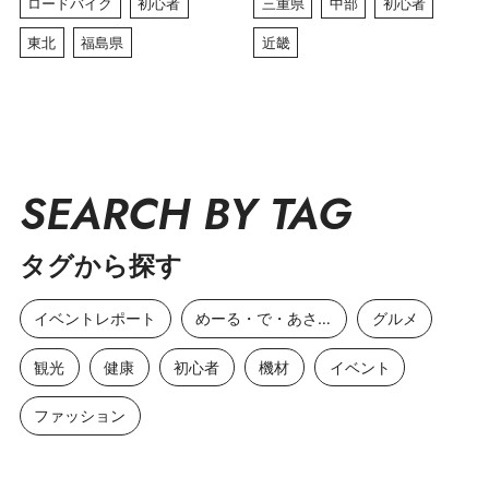
ロードバイク
初心者
三重県
中部
初心者
東北
福島県
近畿
SEARCH BY TAG
タグから探す
イベントレポート
めーる・で・あさひ
グルメ
観光
健康
初心者
機材
イベント
ファッション