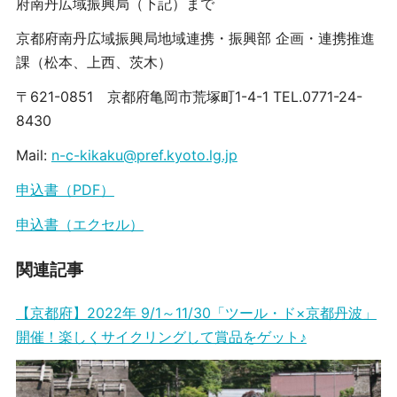
府南丹広域振興局（下記）まで
京都府南丹広域振興局地域連携・振興部 企画・連携推進
課（松本、上西、茨木）
〒621-0851 京都府亀岡市荒塚町1-4-1 TEL.0771-24-
8430
Mail:
n-c-kikaku@pref.kyoto.lg.jp
申込書（PDF）
申込書（エクセル）
関連記事
【京都府】2022年 9/1～11/30「ツール・ド×京都丹波」
開催！楽しくサイクリングして賞品をゲット♪