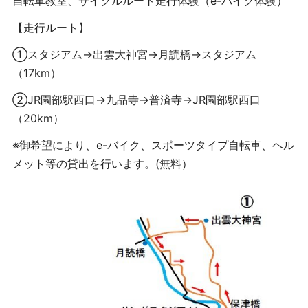
自転車教室、サイクルルート走行体験（e-バイク体験）
【走行ルート】
①スタジアム→出雲大神宮→月読橋→スタジアム
（17km）
②JR園部駅西口→九品寺→普済寺→JR園部駅西口
（20km）
※御希望により、e-バイク、スポーツタイプ自転車、ヘル
メット等の貸出を行います。(無料）