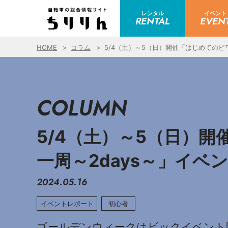
レンタル
イベント
RENTAL
EVEN
HOME
コラム
5/4（土）～5（日）開催「はじめてのビ
COLUMN
5/4（土）～5（日）
一周～2days～」イベ
2024.05.16
イベントレポート
初心者
ゴールデンウィークはビックイベント開