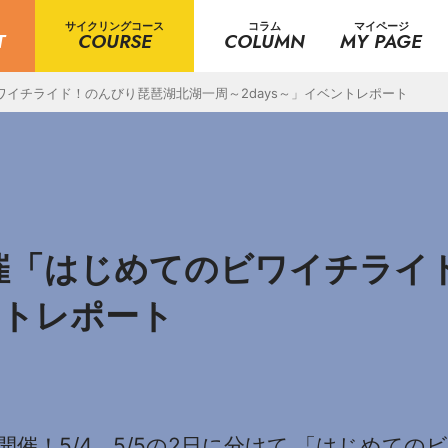
サイクリングコース
コラム
マイページ
T
COURSE
COLUMN
MY PAGE
ワイチライド！のんびり琵琶湖北湖一周～2days～」イベントレポート
開催「はじめてのビワイチライ
ントレポート
催！5/4、5/5の2日に分けて 「はじめて