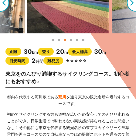
30
20
30
距離
登り
最大標高
km
m
m
2
目安時間
難易度
★☆☆☆☆
時間
東京をのんびり満喫するサイクリングコース。初心者
にもおすすめ♪
都内を代表する河川敷である
荒川
を通り東京の観光名所を堪能するコ
ースです。
初めてサイクリングする方も道幅が広いため安心してのんびり走れる
ことができ、日常生活では味わえない爽快感が得られることに間違い
なし！その他にも東京を代表する観光名所の東京スカイツリーや浅草
雷門を巡るコースなので自転車ならではの撮影スポットを通るので普