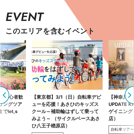
EVENT
このエリアを含むイベント
土）初心者歓
【東京都】3/1（日）自転車デビ
【神奈川県】
リングツア
ューを応援！あさひのキッズス
UPDATE 
let,s
クール～補助輪はずして乗って
ゲイニング～
みよう～ （サイクルベースあさ
店）
ひ八王子楢原店）
自転車ツア