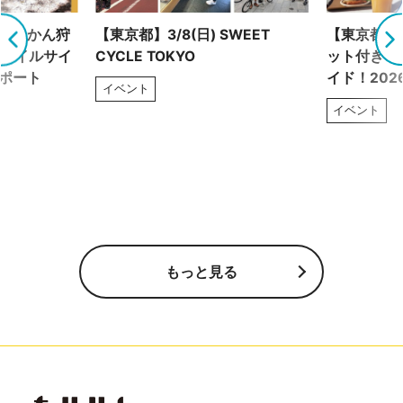
！ みかん狩
【東京都】3/8(日) SWEET
【東京都】2
トレイルサイ
CYCLE TOKYO
ット付き！
レポート
イド！202
イベント
イベント
もっと見る