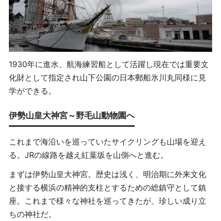
1930年に進水、航海練習船として活躍し現在では重要文
化財として指定され山下公園の日本郵船氷川丸同様に見
学ができる。
伊勢山皇大神宮～野毛山動物園へ
これまで海沿いを巡っていたサイクリングも山場を迎え
る。JRの線路を越え紅葉坂を山側へと進む。
まずは伊勢山皇大神宮。歴史は浅く、明治期に外来文化
と接する横浜の精神的支柱とするための総鎮守として鎮
座。これまで様々な神社を巡ってきたが、珍しい成り立
ちの神社だ。