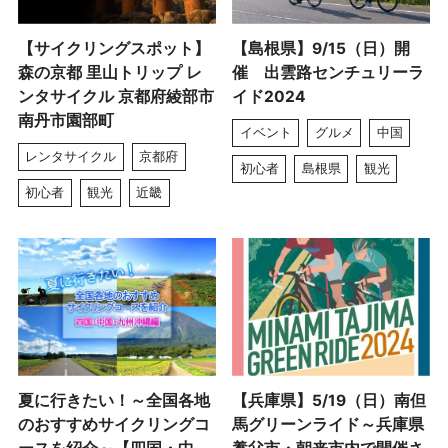
【サイクリングスポット】
【島根県】9/15（日）開
森の京都 里山トリップ レ
催 出雲路センチュリーラ
ンタサイクル 京都府綾部市
イド2024
南丹市園部町
イベント
グルメ
中国
レンタサイクル
京都府
初心者
島根県
観光
初心者
観光
近畿
夏に行きたい！～全国各地
【兵庫県】5/19（日）南但
のおすすめサイクリングコ
馬グリーンライド～兵庫県