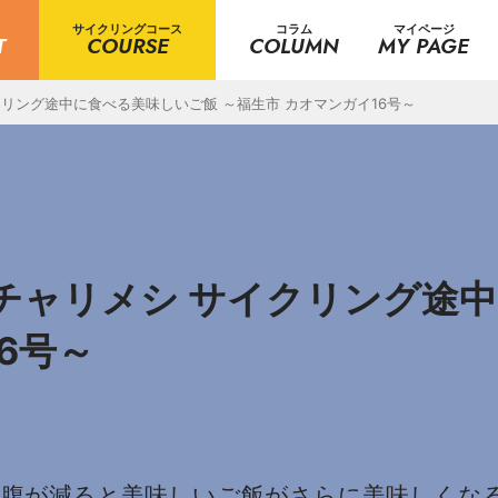
サイクリングコース
コラム
マイページ
T
COURSE
COLUMN
MY PAGE
サイクリング途中に食べる美味しいご飯 ～福生市 カオマンガイ16号～
shi チャリメシ サイクリング
6号～
お腹が減ると美味しいご飯がさらに美味しくな