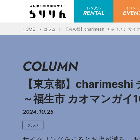
レンタル
イベント
RENTAL
EVEN
HOME
コラム
【東京都】charimeshi チャリメシ 
COLUMN
【東京都】charime
～福生市 カオマンガイ1
2024.10.25
グルメ
サイクリングをするとお腹が減る。 