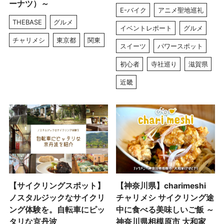
ーナツ）～
E-バイク
アニメ聖地巡礼
THEBASE
グルメ
イベントレポート
グルメ
チャリメシ
東京都
関東
スイーツ
パワースポット
初心者
寺社巡り
滋賀県
近畿
【サイクリングスポット】
【神奈川県】charimeshi
ノスタルジックなサイクリ
チャリメシ サイクリング途
ング体験を。自転車にピッ
中に食べる美味しいご飯 ～
タリな京丹波
神奈川県相模原市 大和家