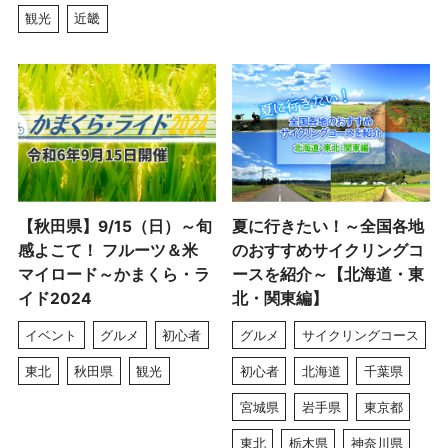
観光
近畿
【秋田県】9/15（日）～旬
夏に行きたい！～全国各地
感よこて！ フルーツ＆米
のおすすめサイクリングコ
マイロード～かまくら・ラ
ースを紹介～【北海道・東
イド2024
北・関東編】
イベント
グルメ
初心者
グルメ
サイクリングコース
東北
秋田県
観光
初心者
北海道
千葉県
宮城県
岩手県
東京都
東北
栃木県
神奈川県