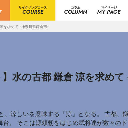
サイクリングコース
コラム
マイページ
T
COURSE
COLUMN
MY PAGE
涼を求めて -神奈川県鎌倉市-
水の古都 鎌倉 涼を求めて 
くと、涼しいを意味する「涼」となる。 古都、
舞台。 そこは源頼朝をはじめ武将達が数々のド