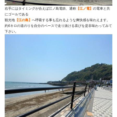
右手にはタイミングが合えば江ノ島電鉄、通称
【江ノ電】
の電車と共
にゴールである
観光地
【江の島】
へ呼吸する事も忘れるような爽快感を味わえます。
約6キロの道のりを自分のペースで走り抜ける喜びを是非味わってみて
下さい。