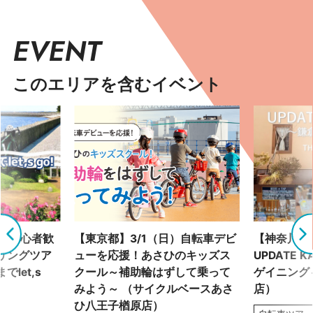
EVENT
このエリアを含むイベント
土）初心者歓
【東京都】3/1（日）自転車デビ
【神奈川県】
リングツア
ューを応援！あさひのキッズス
UPDATE 
let,s
クール～補助輪はずして乗って
ゲイニング～
みよう～ （サイクルベースあさ
店）
ひ八王子楢原店）