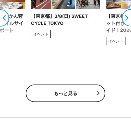
！ みかん狩
【東京都】3/8(日) SWEET
【東京都】2
トレイルサイ
CYCLE TOKYO
ット付き！
レポート
イド！202
イベント
イベント
もっと見る