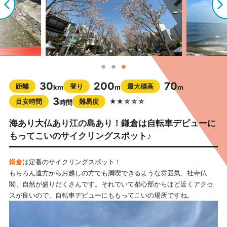
30
200
70
距離
登り
最大標高
km
m
m
3
目安時間
難易度
★★☆☆☆
時間
海あり大仏あり江の島あり！鎌倉は自転車デビューに
もってこいのサイクリングスポット♪
鎌倉
は定番のサイクリングスポット！
もちろん遠方からお越しの方でも満喫できるような雰囲気、社寺仏
閣、自然が盛りだくさんです。それでいて都心部からほど近くアクセ
スが良いので、自転車デビューにももってこいの場所ですね。