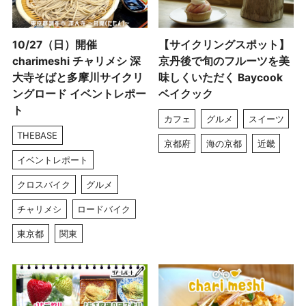
10/27（日）開催
【サイクリングスポット】
charimeshi チャリメシ 深
京丹後で旬のフルーツを美
大寺そばと多摩川サイクリ
味しくいただく Baycook
ングロード イベントレポー
ベイクック
ト
カフェ
グルメ
スイーツ
THEBASE
京都府
海の京都
近畿
イベントレポート
クロスバイク
グルメ
チャリメシ
ロードバイク
東京都
関東