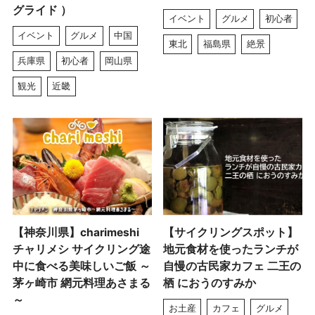
グライド ）
イベント
グルメ
初心者
イベント
グルメ
中国
東北
福島県
絶景
兵庫県
初心者
岡山県
観光
近畿
【神奈川県】charimeshi
【サイクリングスポット】
チャリメシ サイクリング途
地元食材を使ったランチが
中に食べる美味しいご飯 ～
自慢の古民家カフェ 二王の
茅ヶ崎市 網元料理あさまる
栖 におうのすみか
～
お土産
カフェ
グルメ