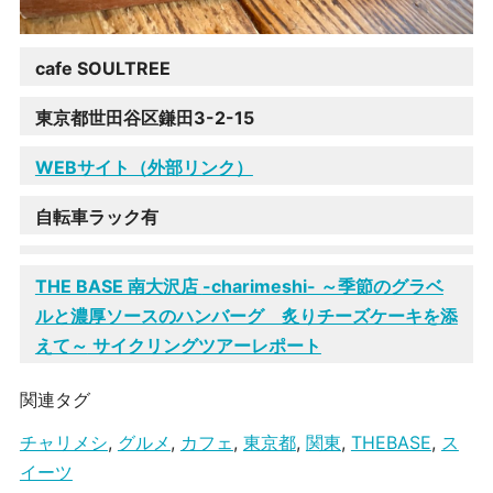
cafe SOULTREE
東京都世田谷区鎌田3-2-15
WEBサイト（外部リンク）
自転車ラック有
THE BASE 南大沢店
-charimeshi- ～季節のグラベ
ルと濃厚ソースのハンバーグ 炙りチーズケーキを添
えて～
サイクリングツアーレポート
関連タグ
チャリメシ
,
グルメ
,
カフェ
,
東京都
,
関東
,
THEBASE
,
ス
イーツ