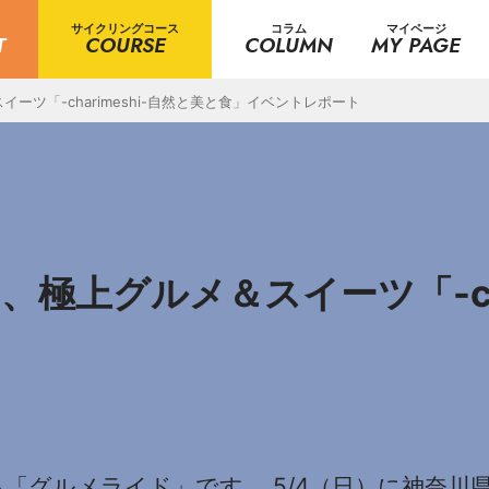
サイクリングコース
コラム
マイページ
T
COURSE
COLUMN
MY PAGE
ツ「-charimeshi-自然と美と食」イベントレポート
極上グルメ＆スイーツ「-cha
Eが企画する「グルメライド」です。 5/4（日）に