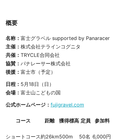
概要
名称：
富士グラベル supported by Panaracer
主催：
株式会社テラインコグニタ
共催：
TRYCLE合同会社
協賛：
パナレーサー株式会社
後援：
富士市（予定）
日程：
5月18日（日）
会場：
富士山こどもの国
公式ホームページ：
fujigravel.com
コース
距離
獲得標高
定員
参加料
ショートコース
約26km
500m
50名
6,000円