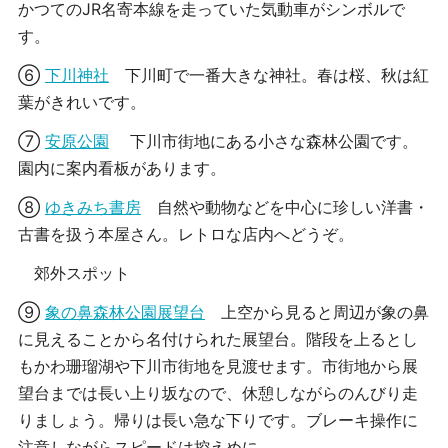
かつてのJR名寄本線を走っていた気動車がシンボルで
す。
⑥
下川神社
下川町で一番大きな神社。春は桜、秋は紅
葉がきれいです。
⑦
安原公園
下川市街地にある小さな森林公園です。
園内に案内看板があります。
⑧
ゆきみち書房
自然や動物などを中心に珍しい洋書・
古書を扱う本屋さん。レトロな店内へどうぞ。
郊外スポット
⑨
象の鼻森林公園展望台
上空から見ると周辺が象の鼻
に見えることから名付けられた展望台。階段を上るとし
もかわ珊瑠湖や下川市街地を見渡せます。市街地から展
望台までは長い上り坂なので、休憩しながらのんびり走
りましょう。帰りは長い急な下りです。ブレーキ操作に
注意しながらスピードは控えめに。