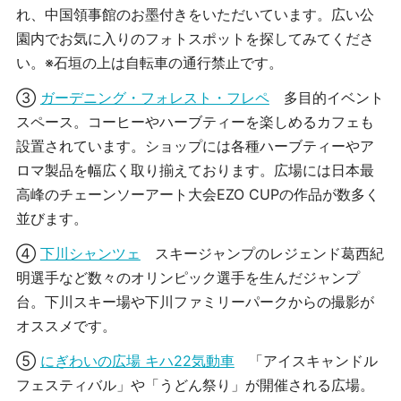
れ、中国領事館のお墨付きをいただいています。広い公
園内でお気に入りのフォトスポットを探してみてくださ
い。※石垣の上は自転車の通行禁止です。
③
ガーデニング・フォレスト・フレペ
多目的イベント
スペース。コーヒーやハーブティーを楽しめるカフェも
設置されています。ショップには各種ハーブティーやア
ロマ製品を幅広く取り揃えております。広場には日本最
高峰のチェーンソーアート大会EZO CUPの作品が数多く
並びます。
④
下川シャンツェ
スキージャンプのレジェンド葛西紀
明選手など数々のオリンピック選手を生んだジャンプ
台。下川スキー場や下川ファミリーパークからの撮影が
オススメです。
⑤
にぎわいの広場 キハ22気動車
「
アイスキャンドル
フェスティバル」や「うどん祭り」が開催される広場。