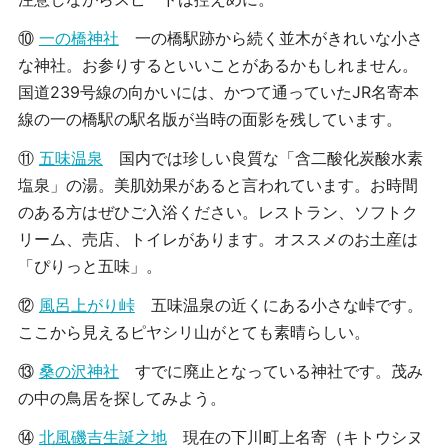
⑩
一の橋神社
一の橋駅跡から続く並木がきれいな小さ
な神社。お参りするといいことがあるかもしれません。
国道239号線の向かいには、かつて通っていたJR名寄本
線の一の橋駅の駅名版が当時の面影を残しています。
⑪
五味温泉
国内では珍しい良質な「含二酸化炭酸水素
塩泉」の湯。美肌効果があると言われています。お時間
のある方はぜひご入浴ください。レストラン、ソフトク
リーム、売店、トイレがあります。オススメのお土産は
「ぴりっと五味」。
⑫
風呂上がり峠
五味温泉の近くにある小さな峠です。
ここから見えるピヤシリ山がとても素晴らしい。
⑬
桑の沢神社
すでに廃止となっている神社です。茂み
の中の鳥居を探してみよう。
⑭
北風磯吉生誕之地
現在の下川町上名寄（キトウシヌ