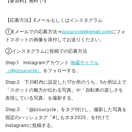
【参加料】
無料です
【応募方法】
Eメールもしくはインスタグラム
①Eメールでの応募方法→
jizoucycle@gmail.com
にフォ
トスポットの画像を添付してお送りください。
②インスタグラムに投稿での応募方法
Step.1
Instagram
アカウント
地蔵サイクル
（@jizoucycle）
をフォローする。
Step.2
下川町内に設定した
17か所
のうち、
5か所以上
で
「スポットの魅力が伝わる写真」や「自転車の楽しさを
表現している写真」を撮影する。
Step.3
「@jizoucycle」
をタグ付けし、撮影した写真を
指定のハッシュタグ
「#しもポタ2025」
を付けて
Instagramに投稿する。