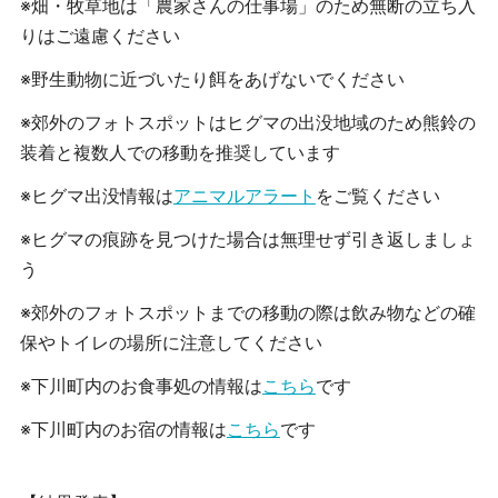
※畑・牧草地は「農家さんの仕事場」のため無断の立ち入
りはご遠慮ください
※野生動物に近づいたり餌をあげないでください
※郊外のフォトスポットはヒグマの出没地域のため
熊鈴の
装着と複数人での移動
を推奨しています
※ヒグマ出没情報は
アニマルアラート
をご覧ください
※ヒグマの痕跡を見つけた場合は無理せず引き返しましょ
う
※郊外のフォトスポットまでの移動の際は飲み物などの確
保やトイレの場所に注意してください
※下川町内のお食事処の情報は
こちら
です
※下川町内のお宿の情報は
こちら
です