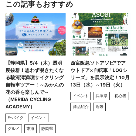
この記事もおすすめ
【静岡県】5/4（木）透明
西宮阪急ソトアソビ"でア
度抜群！思わず覗きたくな
ウトドア×自転車「LOGシ
る駿河湾満喫サイクリング
リーズ」を展示決定！10月
自転車ツアー！～みかんの
13日（水）～19日（火）
花の香を楽しんで～
イベント
兵庫県
初心者
（MERIDA CYCLING
ACADEMY）
商品紹介
近畿
E-バイク
イベント
グルメ
東海
静岡県