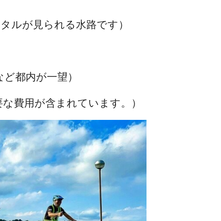
ホタルが見られる水路です）
など都内が一望）
要な費用が含まれています。）