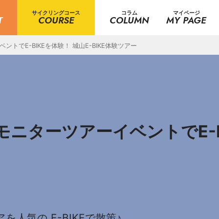
サイクリングコース
コラム
マイページ
T
COURSE
COLUMN
MY PAGE
トでE-BIKEを体験！ 城山E-BIKE体験ツアー
モニターツアーイベントでE-BI
人気の E-BIKEで散策♪