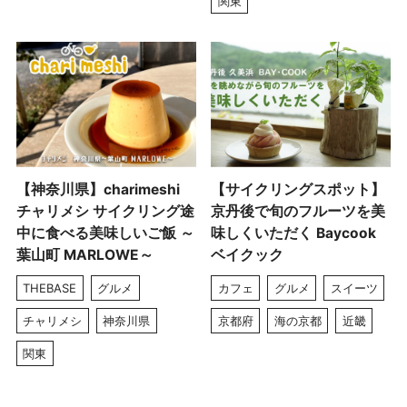
関東
【神奈川県】charimeshi
【サイクリングスポット】
チャリメシ サイクリング途
京丹後で旬のフルーツを美
中に食べる美味しいご飯 ～
味しくいただく Baycook
葉山町 MARLOWE～
ベイクック
THEBASE
グルメ
カフェ
グルメ
スイーツ
チャリメシ
神奈川県
京都府
海の京都
近畿
関東