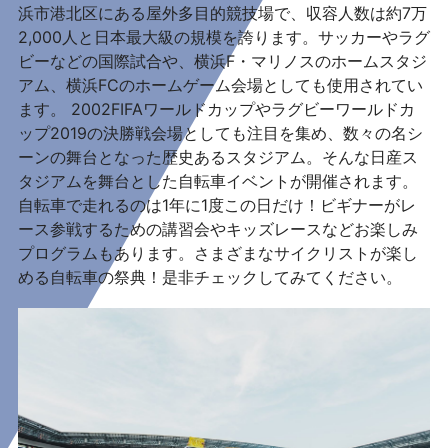
浜市港北区にある屋外多目的競技場で、収容人数は約7万
2,000人と日本最大級の規模を誇ります。サッカーやラグ
ビーなどの国際試合や、横浜F・マリノスのホームスタジ
アム、横浜FCのホームゲーム会場としても使用されてい
ます。 2002FIFAワールドカップやラグビーワールドカ
ップ2019の決勝戦会場としても注目を集め、数々の名シ
ーンの舞台となった歴史あるスタジアム。そんな日産ス
タジアムを舞台とした自転車イベントが開催されます。
自転車で走れるのは1年に1度この日だけ！ビギナーがレ
ース参戦するための講習会やキッズレースなどお楽しみ
プログラムもあります。さまざまなサイクリストが楽し
める自転車の祭典！是非チェックしてみてください。