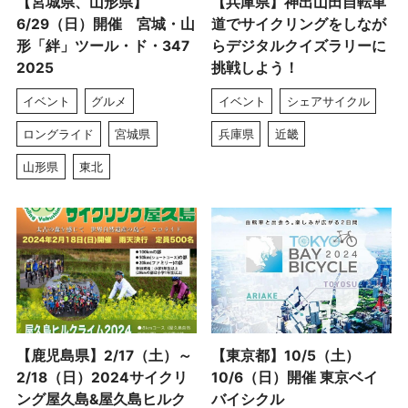
【宮城県、山形県】
【兵庫県】神出山田自転車
6/29（日）開催 宮城・山
道でサイクリングをしなが
形「絆」ツール・ド・347
らデジタルクイズラリーに
2025
挑戦しよう！
イベント
グルメ
イベント
シェアサイクル
ロングライド
宮城県
兵庫県
近畿
山形県
東北
【鹿児島県】2/17（土）～
【東京都】10/5（土）
2/18（日）2024サイクリ
10/6（日）開催 東京ベイ
ング屋久島&屋久島ヒルク
バイシクル