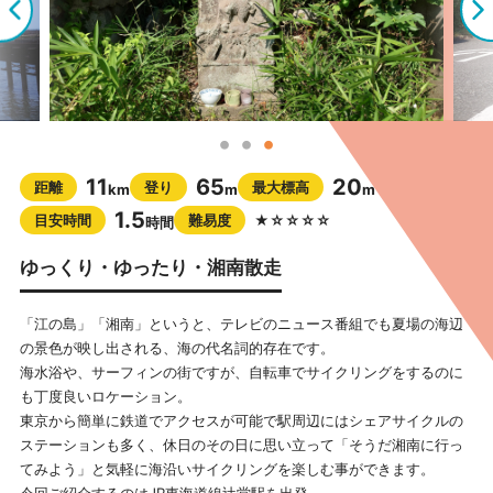
11
65
20
距離
登り
最大標高
km
m
m
1.5
目安時間
難易度
★☆☆☆☆
時間
ゆっくり・ゆったり・湘南散走
「江の島」「湘南」というと、テレビのニュース番組でも夏場の海辺
の景色が映し出される、海の代名詞的存在です。
海水浴や、サーフィンの街ですが、自転車でサイクリングをするのに
も丁度良いロケーション。
東京から簡単に鉄道でアクセスが可能で駅周辺にはシェアサイクルの
ステーションも多く、休日のその日に思い立って「そうだ湘南に行っ
てみよう」と気軽に海沿いサイクリングを楽しむ事ができます。