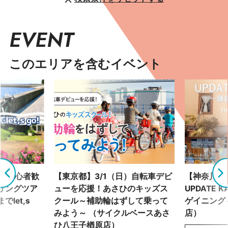
EVENT
このエリアを含むイベント
土）初心者歓
【東京都】3/1（日）自転車デビ
【神奈川県】
リングツア
ューを応援！あさひのキッズス
UPDATE 
let,s
クール～補助輪はずして乗って
ゲイニング～
みよう～ （サイクルベースあさ
店）
ひ八王子楢原店）