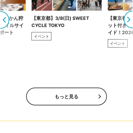
！ みかん狩
【東京都】3/8(日) SWEET
【東京都】2
トレイルサイ
CYCLE TOKYO
ット付き！
レポート
イド！202
イベント
イベント
もっと見る