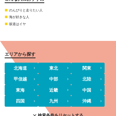
のんびりと走りたい人
海が好きな人
坂道はイヤ
エリアから探す
北海道
東北
関東
甲信越
中部
北陸
東海
近畿
中国
四国
九州
沖縄
検索条件をリセットする