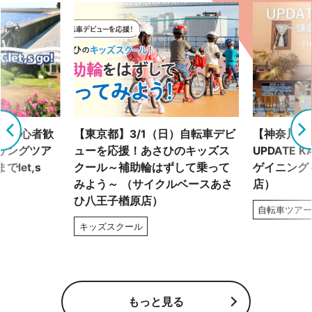
土）初心者歓
【東京都】3/1（日）自転車デビ
【神奈川県】
リングツア
ューを応援！あさひのキッズス
UPDATE 
let,s
クール～補助輪はずして乗って
ゲイニング～
みよう～ （サイクルベースあさ
店）
ひ八王子楢原店）
自転車ツア
キッズスクール
もっと見る