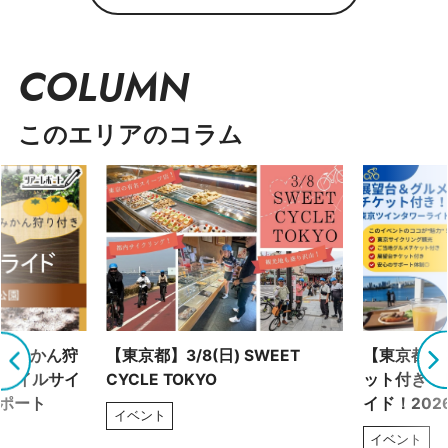
COLUMN
このエリアのコラム
！ みかん狩
【東京都】3/8(日) SWEET
【東京都】2
トレイルサイ
CYCLE TOKYO
ット付き！
レポート
イド！202
イベント
イベント