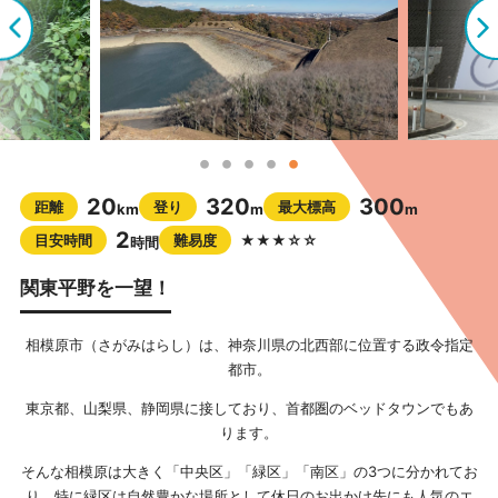
20
320
300
距離
登り
最大標高
km
m
m
2
目安時間
難易度
★★★☆☆
時間
関東平野を一望！
相模原市（さがみはらし）は、神奈川県の北西部に位置する政令指定
都市。
東京都、山梨県、静岡県に接しており、首都圏のベッドタウンでもあ
ります。
そんな相模原は大きく「中央区」「緑区」「南区」の3つに分かれてお
り、特に緑区は自然豊かな場所として休日のお出かけ先にも人気のエ