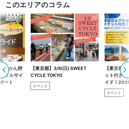
このエリアのコラム
！ みかん狩
【東京都】3/8(日) SWEET
【東京都】2
トレイルサイ
CYCLE TOKYO
ット付き！
レポート
イド！202
イベント
イベント