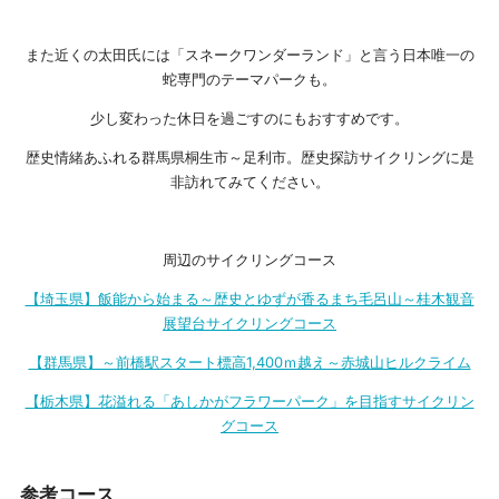
また近くの太田氏には「スネークワンダーランド」と言う日本唯一の
蛇専門のテーマパークも。
少し変わった休日を過ごすのにもおすすめです。
歴史情緒あふれる群馬県桐生市～足利市。歴史探訪サイクリングに是
非訪れてみてください。
周辺のサイクリングコース
【埼玉県】飯能から始まる～歴史とゆずが香るまち毛呂山～桂木観音
展望台サイクリングコース
【群馬県】～前橋駅スタート標高1,400ｍ越え～赤城山ヒルクライム
【栃木県】花溢れる「あしかがフラワーパーク」を目指すサイクリン
グコース
参考コース