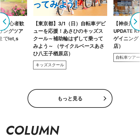
土）初心者歓
【東京都】3/1（日）自転車デビ
【神奈川県】
リングツア
ューを応援！あさひのキッズス
UPDATE 
let,s
クール～補助輪はずして乗って
ゲイニング～
みよう～ （サイクルベースあさ
店）
ひ八王子楢原店）
自転車ツア
キッズスクール
もっと見る
COLUMN