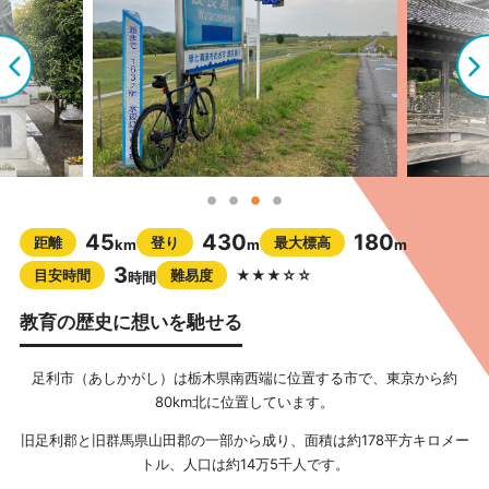
45
430
180
距離
登り
最大標高
km
m
m
3
目安時間
難易度
★★★☆☆
時間
教育の歴史に想いを馳せる
足利市（あしかがし）は栃木県南西端に位置する市で、東京から約
80km北に位置しています。
旧足利郡と旧群馬県山田郡の一部から成り、面積は約178平方キロメー
トル、人口は約14万5千人です。