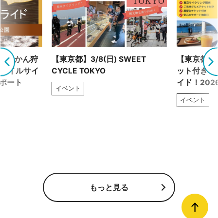
！ みかん狩
【東京都】3/8(日) SWEET
【東京都】2
トレイルサイ
CYCLE TOKYO
ット付き！
レポート
イド！202
イベント
イベント
もっと見る