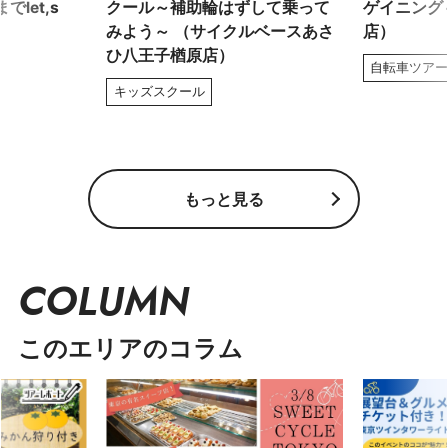
let,s
クール～補助輪はずして乗って
ゲイニング～
みよう～ （サイクルベースあさ
店）
ひ八王子楢原店）
自転車ツア
キッズスクール
もっと見る
COLUMN
このエリアのコラム