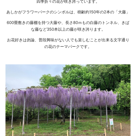
四季折々の花が咲き誇っています。
あしかがフラワーパークのシンボルは、樹齢約150年の2本の「大藤」
600畳敷きの藤棚を持つ大藤や、長さ80ｍもの白藤のトンネル、きば
な藤など350本以上の藤が咲き誇ります。
お花好きは勿論、普段興味がない人でも楽しむことが出来る文字通り
の花のテーマパークです。