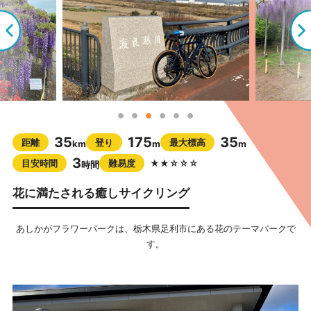
35
175
35
距離
登り
最大標高
km
m
m
3
目安時間
難易度
★★☆☆☆
時間
花に満たされる癒しサイクリング
あしかがフラワーパークは、栃木県足利市にある花のテーマパークで
す。