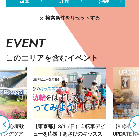
四国
九州
沖縄
検索条件をリセットする
EVENT
このエリアを含むイベント
土）初心者歓
【東京都】3/1（日）自転車デビ
【神奈川県】
リングツア
ューを応援！あさひのキッズス
UPDATE 