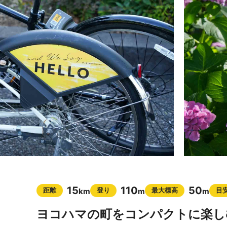
15
110
50
距離
登り
最大標高
目
km
m
m
ヨコハマの町をコンパクトに楽し