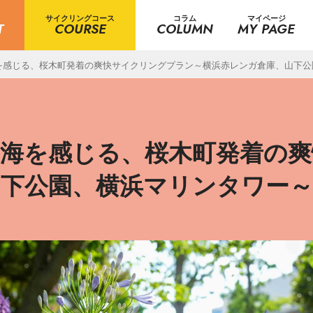
サイクリングコース
コラム
マイページ
T
COURSE
COLUMN
MY PAGE
を感じる、桜木町発着の爽快サイクリングプラン～横浜赤レンガ倉庫、山下公
と海を感じる、桜木町発着の
山下公園、横浜マリンタワー～