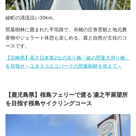
綾町の清流沿い30km。
照葉樹林に囲まれた平坦路で、吊橋の圧巻景観と地元農
産物やジェラート休憩も楽しめる、森と自然が主役のコ
ースです。
【宮崎県】高さ日本第2位の吊り橋「綾の照葉大吊り橋」
を目指せ～ユネスコエコパークの照葉樹林を添えて～
【鹿児島県】桜島フェリーで渡る 湯之平展望所
を目指す桜島サイクリングコース