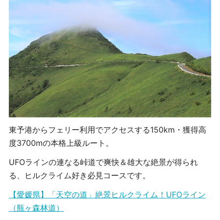
東予港からフェリー利用でアクセスする150km・獲得高
度3700mの本格上級ルート。
UFOラインの連なる峠道で爽快＆雄大な絶景が得られ
る、ヒルクライム好き必見コースです。
【愛媛県】「天空の道」絶景ヒルクライム！UFOライン
（瓶ヶ森林道）