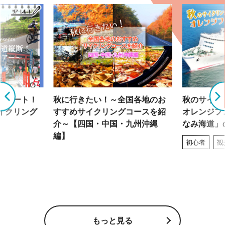
グルート！
秋に行きたい！～全国各地のお
秋のサイク
イクリング
すすめサイクリングコースを紹
オレンジフ
介～【四国・中国・九州沖縄
なみ海道」
編】
初心者
観
もっと見る