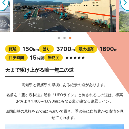
150
3700
1690
距離
登り
最大標高
km
m
m
15
目安時間
難易度
★★★★★
時間
天まで駆け上がる唯一無二の道
高知県と愛媛県の県境にある絶景の道があります。
名前を「瓶ヶ森林道」通称「UFOライン」と称されるこの道は、標高
おおよそ1,400～1,690mにもなる道が連なる絶景ライン。
四国山脈の尾根を27kmにも続いて貫き、季節毎に自然豊かな表情を見
せてくれます。