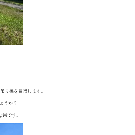
大吊り橋を目指します。
しょうか？
な県です。