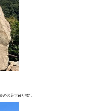
綾の照葉大吊り橋"。