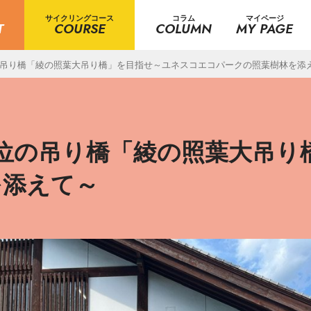
サイクリングコース
コラム
マイページ
T
COURSE
COLUMN
MY PAGE
の吊り橋「綾の照葉大吊り橋」を目指せ～ユネスコエコパークの照葉樹林を添
位の吊り橋「綾の照葉大吊り
を添えて～