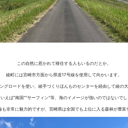
この自然に惹かれて移住する人もいるのだとか。
綾町には宮崎市方面から県道17号線を使用して向かいます。
ングロードを使い、綾手づくりほんものセンターを経由して綾の
いえば"南国""サーフィン"等、海のイメージが強いのではないで
海も非常に魅力的ですが、宮崎県は全国でも上位に入る森林が豊富