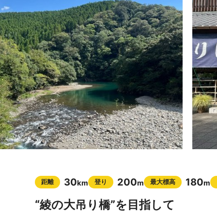
30
200
180
距離
登り
最大標高
km
m
m
“綾の大吊り橋”を目指して