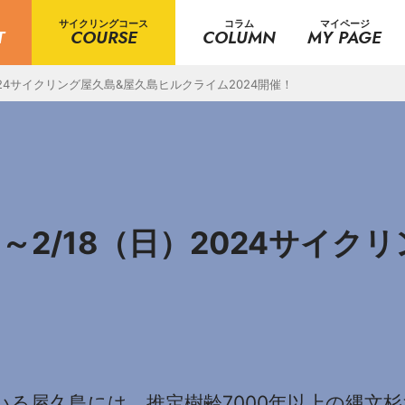
サイクリングコース
コラム
マイページ
T
COURSE
COLUMN
MY PAGE
2024サイクリング屋久島&屋久島ヒルクライム2024開催！
）～2/18（日）2024サイ
る屋久島には、推定樹齢7000年以上の縄文