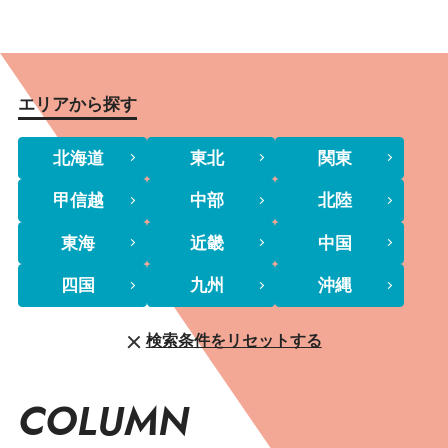
エリアから探す
北海道
東北
関東
甲信越
中部
北陸
東海
近畿
中国
四国
九州
沖縄
検索条件をリセットする
COLUMN