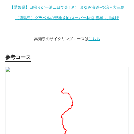
【愛媛県】日帰りor一泊二日で楽しむしまなみ海道-今治～大三島
【徳島県】グラベルの聖地 剣山スーパー林道 雲早～川成峠
高知県のサイクリングコースは
こちら
参考コース