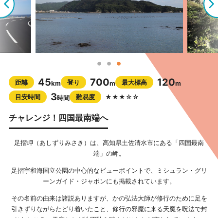
45
700
120
距離
登り
最大標高
km
m
m
3
目安時間
難易度
★★★☆☆
時間
チャレンジ！四国最南端へ
足摺岬（あしずりみさき）は、高知県土佐清水市にある「四国最南
端」の岬。
足摺宇和海国立公園の中心的なビューポイントで、ミシュラン・グリ
ーンガイド・ジャポンにも掲載されています。
その名前の由来は諸説ありますが、かの弘法大師が修行のために足を
引きずりながらたどり着いたこと、修行の邪魔に来る天魔を呪法で封