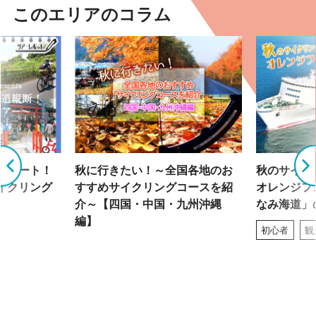
このエリアのコラム
グルート！
秋に行きたい！～全国各地のお
秋のサイク
イクリング
すすめサイクリングコースを紹
オレンジフ
介～【四国・中国・九州沖縄
なみ海道」
編】
初心者
観