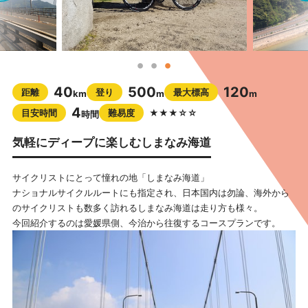
40
500
120
距離
登り
最大標高
km
m
m
4
目安時間
難易度
★★★☆☆
時間
気軽にディープに楽しむしまなみ海道
サイクリストにとって憧れの地「しまなみ海道」
ナショナルサイクルルートにも指定され、日本国内は勿論、海外から
のサイクリストも数多く訪れるしまなみ海道は走り方も様々。
今回紹介するのは愛媛県側、今治から往復するコースプランです。