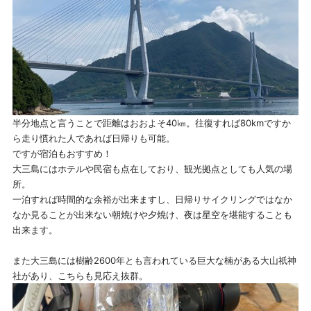
半分地点と言うことで距離はおおよそ40㎞。往復すれば80kmですか
ら走り慣れた人であれば日帰りも可能。
ですが宿泊もおすすめ！
大三島にはホテルや民宿も点在しており、観光拠点としても人気の場
所。
一泊すれば時間的な余裕が出来ますし、日帰りサイクリングではなか
なか見ることが出来ない朝焼けや夕焼け、夜は星空を堪能することも
出来ます。
また大三島には樹齢2600年とも言われている巨大な楠がある大山祇神
社があり、こちらも見応え抜群。