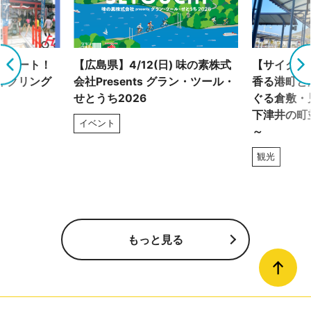
グルート！
【広島県】4/12(日) 味の素株式
【サイクリ
イクリング
会社Presents グラン・ツール・
香る港町と
せとうち2026
ぐる倉敷・
下津井の町
イベント
～
観光
もっと見る