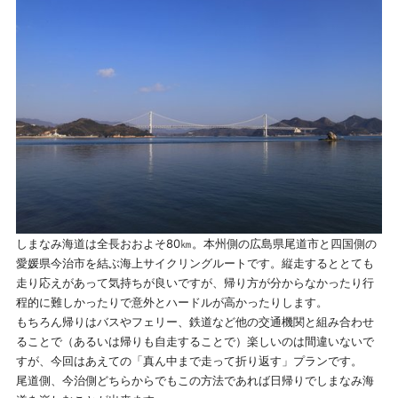
しまなみ海道は全長おおよそ80㎞。本州側の広島県尾道市と四国側の
愛媛県今治市を結ぶ海上サイクリングルートです。縦走するととても
走り応えがあって気持ちが良いですが、帰り方が分からなかったり行
程的に難しかったりで意外とハードルが高かったりします。
もちろん帰りはバスやフェリー、鉄道など他の交通機関と組み合わせ
ることで（あるいは帰りも自走することで）楽しいのは間違いないで
すが、今回はあえての「真ん中まで走って折り返す」プランです。
尾道側、今治側どちらからでもこの方法であれば日帰りでしまなみ海