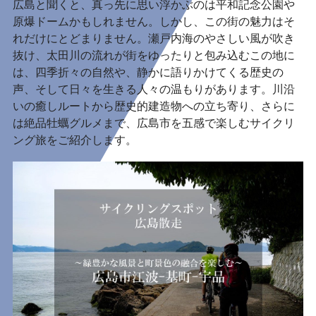
広島と聞くと、真っ先に思い浮かぶのは平和記念公園や
原爆ドームかもしれません。しかし、この街の魅力はそ
れだけにとどまりません。瀬戸内海のやさしい風が吹き
抜け、太田川の流れが街をゆったりと包み込むこの地に
は、四季折々の自然や、静かに語りかけてくる歴史の
声、そして日々を生きる人々の温もりがあります。川沿
いの癒しルートから歴史的建造物への立ち寄り、さらに
は絶品牡蠣グルメまで、広島市を五感で楽しむサイクリ
ング旅をご紹介します。