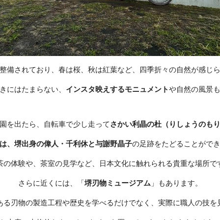
整備されており、春は桜、秋は紅葉など、四季折々の自然が感じ
きにはたまらない、
インスタ映えするモニュメント
や自然の風景
園を出たら、自転車で少し走って
さかい利晶の杜（りしょうのも
は、堺出身の偉人・千利休と与謝野晶子
の足跡をたどることがで
茶の体験や、茶室の見学など、日本文化に触れられる貴重な場所で
さらに近くには、「
堺刃物ミュージアム
」もあります。
ある刃物の製造工程や歴史を学べるだけでなく、実際に職人の技を