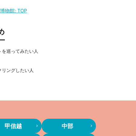
物館: TOP
め
トを巡ってみたい人
クリングしたい人
甲信越
中部