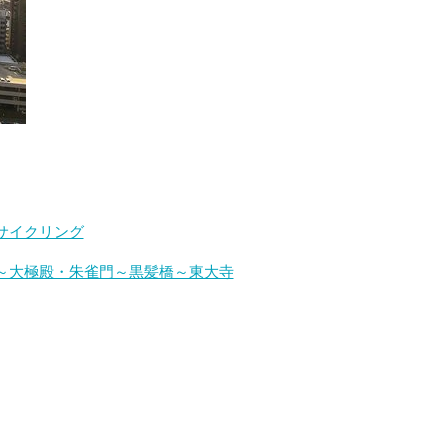
サイクリング
～大極殿・朱雀門～黒髪橋～東大寺