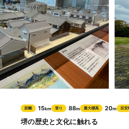
15
88
20
距離
登り
最大標高
目安
km
m
m
堺の歴史と文化に触れる