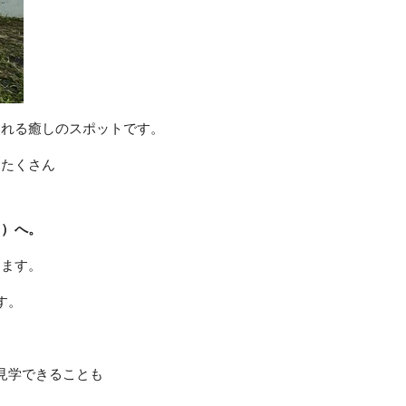
られる癒しのスポットです。
もたくさん
り）へ。
きます。
す。
見学できることも