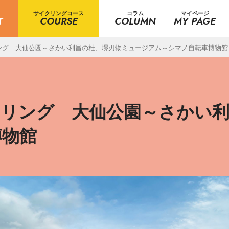
サイクリングコース
コラム
マイページ
T
COURSE
COLUMN
MY PAGE
ング 大仙公園～さかい利昌の杜、堺刃物ミュージアム～シマノ自転車博物館
クリング 大仙公園～さかい
博物館