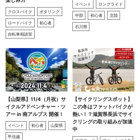
楽しみ方
イベント
ロングライド
クロスバイク
ポタリング
中部
初心者
北陸
ロードバイク
初心者
石川県
自転車相談室
【山梨県】11/4（月祝）サ
【サイクリングスポット】
イクルアドベンチャー・ツ
この冬はファットバイクが
アー in 南アルプス 開催！
熱い！？滋賀県長浜でサイ
クリングの取り組みが加速
イベント
初心者
山梨県
中
甲信越