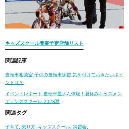
キッズスクール開催予定店舗リスト
関連記事
自転車相談室 子供の自転車練習 気を付けておきたいポイ
ントは？
イベントレポート 自転車屋さん体験！夏休みキッズメン
テナンススクール 2023夏
関連タグ
子育て
,
乗り方
,
キッズスクール
,
講習会
,