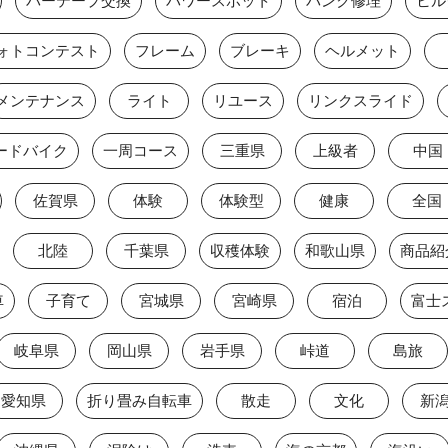
バーテープ交換
パワースポット
パンク修理
ヒル
ォトコンテスト
フレーム
ブレーキ
ヘルメット
メンテナンス
ライト
リユース
リンクスライド
ードバイク
一周コース
三重県
上級者
中国
佐賀県
体験
体験型
健康
全国
北陸
千葉県
収穫体験
和歌山県
商品紹
車
子育て
宮城県
宮崎県
宿泊
岐阜県
岡山県
岩手県
峠道
島旅
愛知県
折り畳み自転車
散走
文化
新