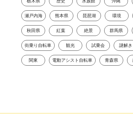
栃木県
歴史
水族館
沖縄
瀬戸内海
熊本県
琵琶湖
環境
秋田県
紅葉
絶景
群馬県
街乗り自転車
観光
試乗会
謎解き
関東
電動アシスト自転車
青森県