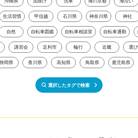
沖縄県
泥除け
洗車
海の京都
海沿い
生活習慣
甲信越
石川県
神奈川県
神社
自然
自転車図鑑
自転車相談室
自転車通勤
講習会
足利市
輪行
近畿
選び
静岡県
香川県
高知県
鳥取県
鹿児島県
選択したタグで検索