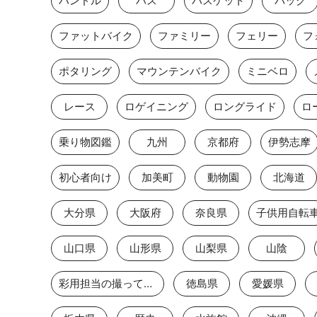
ハンドル
バス
バスケット
バッグ
ファットバイク
ファミリー
フェリー
フ
ポタリング
マウンテンバイク
ミニベロ
レース
ロゲイニング
ロングライド
ロ
乗り物図鑑
九州
京都府
伊勢志摩
初心者向け
加美町
動物園
北海道
大分県
大阪府
奈良県
子供用自転
山口県
山形県
山梨県
山陰
彩用担当の撮っておき
徳島県
愛媛県