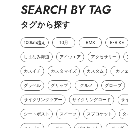
SEARCH BY TAG
タグから探す
100km越え
10月
BMX
E-BIKE
しまなみ海道
アイウエア
アクセサリー
カスイチ
カスタマイズ
カスタム
カフ
グラベル
グリップ
グルメ
グローブ
サイクリングツアー
サイクリングロード
サ
シートポスト
スイーツ
スプロケット
タ