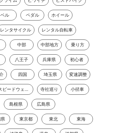
クライム
ビワイチ
ピストバイク
ベル
ペダル
ホイール
レンタサイクル
レンタル自転車
中部
中部地方
乗り方
八王子
兵庫県
初心者
介
四国
埼玉県
変速調整
富士スピードウェイ2
寺社巡り
小径車
島根県
広島県
潟県
東京都
東北
東海