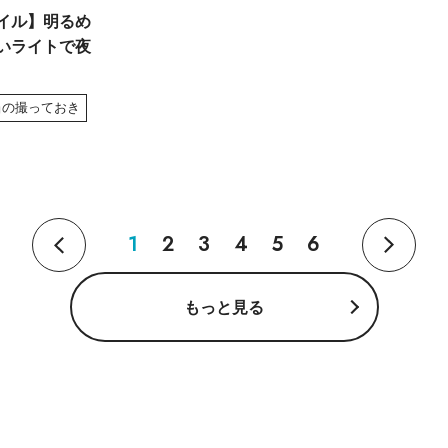
イル】明るめ
いライトで夜
当の撮っておき
1
2
3
4
5
6
もっと見る