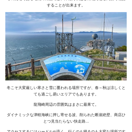
することが出来ます。
冬こそ大変厳しい寒さと雪に覆われる場所ですが、春～秋は涼しくと
ても過ごし易いエリアでもあります。
龍飛崎周辺の雰囲気はまさに最果て。
ダイナミックな津軽海峡に押し寄せる波、削られた断崖絶壁、商店ひ
とつ見当たらない快走路...
アクセスするにはハードルが高く、行くのも帰るのも大変な場所です