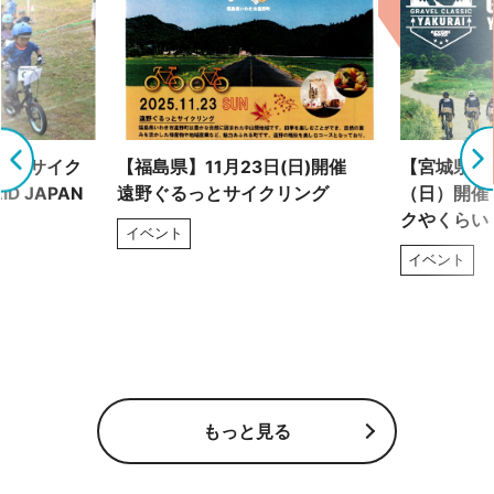
れるサイク
【福島県】11月23日(日)開催
【宮城県】8
D JAPAN
遠野ぐるっとサイクリング
（日）開催
クやくらい
イベント
イベント
もっと見る