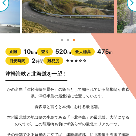
10
520
475
距離
登り
最大標高
km
m
m
2
目安時間
難易度
★★★☆☆
時間
津軽海峡と北海道を一望！
かの名曲「津軽海峡冬景色」の舞台として知られている龍飛崎が青森
県、津軽半島の最北端に位置しています。
青森県と言うと本州における最北端。
本州最北端の地は隣の半島である「下北半島」の最北端、大間になる
のですが、この龍飛崎も負けず劣らずの最北エリアの一つ。
その先端である竜飛岬に立てば、津軽海峡越しに北海道を肉眼で確認