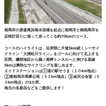
相馬市の原釜尾浜海水浴場を起点に相馬市と南相馬市を
反時計回りに巡って戻ってくる約70kmのコース。
コースのハイライトは、沿岸部に片道5km続くシーサイ
ドライン「大洲松川ライン」をゴールに向けて北上する
区間。磯部地区から鵜ノ尾岬トンネルへと伸びる直線
5kmは爽快なサイクリングを楽しめます。
エイドステーションは①道の駅そうま（１０km地点）
②南相馬市馬事公苑（３２km地点）③金沢公会堂（５
０km地点）の3か所。
地元の名産品などをご提供します！