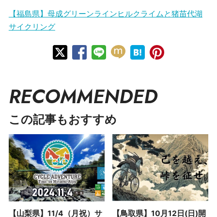
【福島県】母成グリーンラインヒルクライムと猪苗代湖
サイクリング
RECOMMENDED
この記事もおすすめ
【山梨県】11/4（月祝）サ
【鳥取県】10月12日(日)開