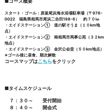
■コース概要
スタート・ゴール：原釜尾浜海水浴場駐車場（〒976-
0022 福島県相馬市尾浜二合田198-6） 約７０㎞
・エイドステーション① 道の駅そうま（１０km地
点）
・エイドステーション② 南相馬市馬事公苑（３２km
地点）
・エイドステーション③ 金沢公会堂（５０km地点）
※ゴール後に昼食、順次解散
コースマップは
こちら
をクリック
■タイムスケジュール
７：３０～ 受付開始
８：４０～ 開会式