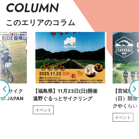
COLUMN
このエリアのコラム
れるサイク
【福島県】11月23日(日)開催
【宮城県】8
D JAPAN
遠野ぐるっとサイクリング
（日）開催
クやくらい
イベント
イベント