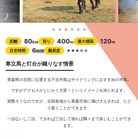
80
400
120
距離
登り
最大標高
km
m
m
6
目安時間
難易度
★★★☆☆
時間
寒立馬と灯台が織りなす情景
青森県の北部に位置する下北半島はサイクリングにおすすめの半島。
ですがアクセスがとにかく大変！というイメージを持たれます。
実際そうなのですが、全国各地から青森空港に飛びさえすれば、たど
り着くことができます。
一泊ないし二泊、できれば三泊して巡れば隅々まで楽しむことができ
ます。