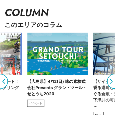
COLUMN
このエリアのコラム
グルート！
【広島県】4/12(日) 味の素株式
【サイクリ
イクリング
会社Presents グラン・ツール・
香る港町と
せとうち2026
ぐる倉敷・
下津井の町
イベント
～