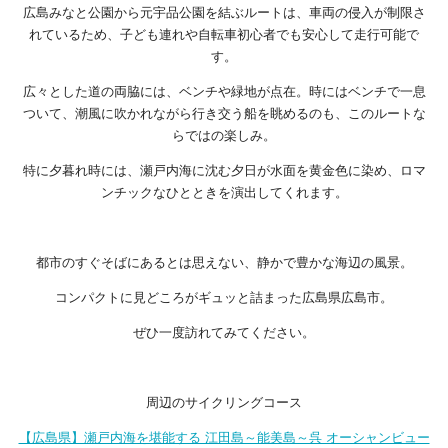
広島みなと公園から元宇品公園を結ぶルートは、車両の侵入が制限さ
れているため、子ども連れや自転車初心者でも安心して走行可能で
す。
広々とした道の両脇には、ベンチや緑地が点在。時にはベンチで一息
ついて、潮風に吹かれながら行き交う船を眺めるのも、このルートな
らではの楽しみ。
特に夕暮れ時には、瀬戸内海に沈む夕日が水面を黄金色に染め、ロマ
ンチックなひとときを演出してくれます。
都市のすぐそばにあるとは思えない、静かで豊かな海辺の風景。
コンパクトに見どころがギュッと詰まった広島県広島市。
ぜひ一度訪れてみてください。
周辺のサイクリングコース
【広島県】瀬戸内海を堪能する 江田島～能美島～呉 オーシャンビュー