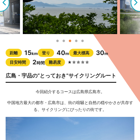
15
40
30
距離
登り
最大標高
km
m
m
2
目安時間
難易度
★☆☆☆☆
時間
広島・宇品の“とっておき”サイクリングルート
今回紹介するコースは広島県広島市。
中国地方最大の都市・広島市は、街の喧騒と自然の穏やかさが共存す
る、サイクリングにぴったりの街です。