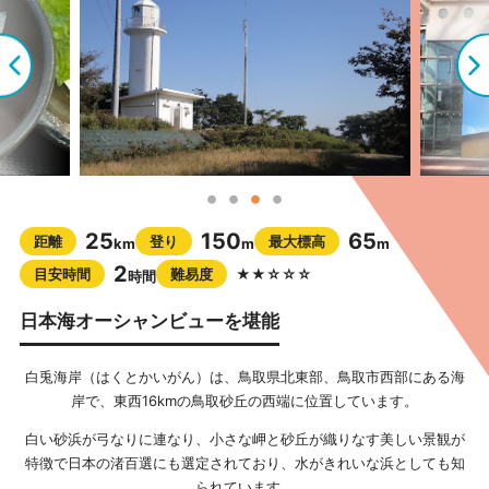
25
150
65
距離
登り
最大標高
km
m
m
2
目安時間
難易度
★★☆☆☆
時間
日本海オーシャンビューを堪能
白兎海岸（はくとかいがん）は、鳥取県北東部、鳥取市西部にある海
岸で、東西16kmの鳥取砂丘の西端に位置しています。
白い砂浜が弓なりに連なり、小さな岬と砂丘が織りなす美しい景観が
特徴で日本の渚百選にも選定されており、水がきれいな浜としても知
られています。