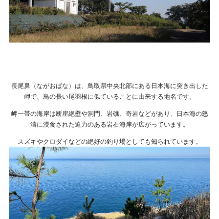
長尾鼻（ながおばな）は、鳥取県中央北部にある日本海に突き出した
岬で、鳥の長い尾羽根に似ていることに由来する地名です。
岬一帯の海岸は断崖絶壁や洞門、岩礁、奇岩などがあり、日本海の怒
濤に浸食された迫力のある岩石海岸が広がっています。
スズキやクロダイなどの絶好の釣り場としても知られています。