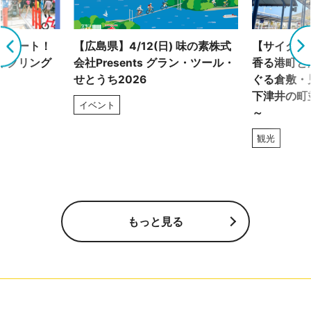
グルート！
【広島県】4/12(日) 味の素株式
【サイクリ
イクリング
会社Presents グラン・ツール・
香る港町と
せとうち2026
ぐる倉敷・
下津井の町
イベント
～
観光
もっと見る