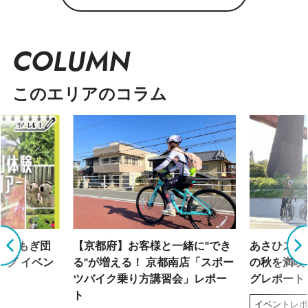
COLUMN
このエリアのコラム
「よもぎ団
【京都府】お客様と一緒に"でき
あさひスタ
ング イベン
る"が増える！ 京都南店「スポー
の秋を満喫
ツバイク乗り方講習会」レポー
グレポート
ト
イベントレ