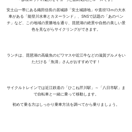
安土山一帯にある織田信長の居城跡「安土城跡地」や直径13ｍの大水
車がある「能登川水車とカヌーランド」、SNSで話題の「あのベン
チ」など、この地域の景勝地を通り、琵琶湖の絶景や自然の美しい景
色を見ながらサイクリングができます。
ランチは、琵琶湖の高級魚のビワマスや近江牛などの滋賀グルメをい
ただける「魚清」さんがおすすめです！
サイクルトレインでは近江鉄道の「ひこね芹川駅」～「八日市駅」ま
で自転車と一緒に乗って移動します。
初めて乗る方はしっかり乗車方法を調べてから乗りましょう。