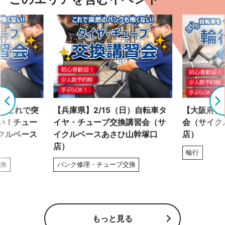
土）これで突
【兵庫県】2/15（日）自転車タ
【大阪府】2
い！チュー
イヤ・チューブ交換講習会（サ
会（サイク
クルベース
イクルベースあさひ山幹塚口
店）
店）
輪行
交換
パンク修理・チューブ交換
もっと見る