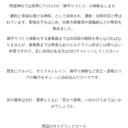
阿賀神社では世界に1つだけの「御守りづくり」の体験をします。
「勝利と幸福を授ける神様」として信仰され、通称：太郎坊宮と呼ば
れています。聖徳太子をはじめ、伝教大師最澄や源義経などの尊崇を
集めました。
御守りづくり体験をする参集殿までは542段の階段を登らなければな
りませんが、参集殿までは車道もありヒルクライム好きには堪らない
斜度ですので、足に自信がある方はぜひチャレンジしてください♪
歴史にグルメに、サイクルトレイン、御守り体験など安土～彦根エリ
アの魅力をギュ-っと詰め込んだコースです。
次の週末はぜひ、愛車とともに「安土〜彦根」へ出かけてみてはいか
がでしょうか。
周辺のサイクリングコース