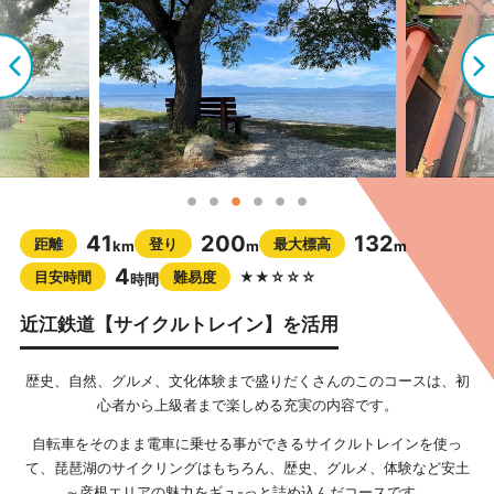
41
200
132
距離
登り
最大標高
km
m
m
4
目安時間
難易度
★★☆☆☆
時間
近江鉄道【サイクルトレイン】を活用
歴史、自然、グルメ、文化体験まで盛りだくさんのこのコースは、初
心者から上級者まで楽しめる充実の内容です。
自転車をそのまま電車に乗せる事ができるサイクルトレインを使っ
て、琵琶湖のサイクリングはもちろん、歴史、グルメ、体験など安土
～彦根エリアの魅力をギュ-っと詰め込んだコースです。