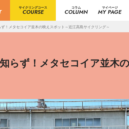
サイクリングコース
コラム
マイページ
T
COURSE
COLUMN
MY PAGE
らず！メタセコイア並木の映えスポット～近江高島サイクリング～
滞知らず！メタセコイア並木