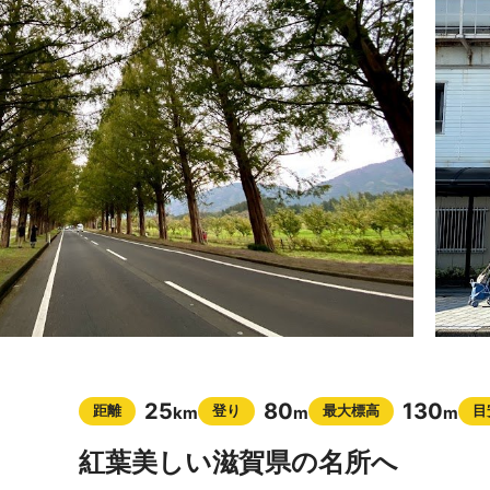
25
80
130
距離
登り
最大標高
目
km
m
m
紅葉美しい滋賀県の名所へ