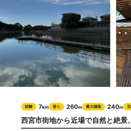
7
260
240
距離
登り
最大標高
目
km
m
m
西宮市街地から近場で自然と絶景