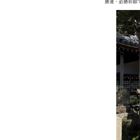
勝運・必勝祈願