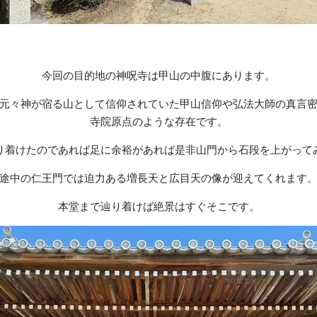
今回の目的地の神呪寺は甲山の中腹にあります。
元々神が宿る山として信仰されていた甲山信仰や弘法大師の真言
寺院原点のような存在です。
り着けたのであれば足に余裕があれば是非山門から石段を上がって
途中の仁王門では迫力ある増長天と広目天の像が迎えてくれます
本堂まで辿り着けば絶景はすぐそこです。