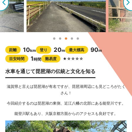
10
20
90
距離
登り
最大標高
km
m
m
1
目安時間
難易度
★☆☆☆☆
時間
水車を通じて琵琶湖の伝統と文化を知る
滋賀県と言えば琵琶湖が有名ですが、琵琶湖周辺にも見どころがたく
さん！
今回紹介するのは琵琶湖の東側、近江八幡の北部にある能登川です。
能登川駅もあり、大阪京都方面からのアクセスも良好です。