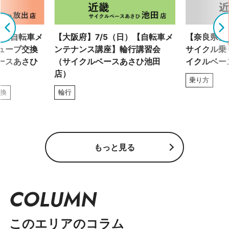
）【自転車メ
【大阪府】7/5（日）【自転車メ
【奈良県】7
ューブ交換
ンテナンス講座】輪行講習会
サイクル乗
ースあさひ
（サイクルベースあさひ池田
イクルベー
店）
乗り方
交換
輪行
もっと見る
COLUMN
このエリアのコラム