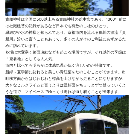
貴船神社は全国に500以上ある貴船神社の総本宮であり、1300年前に
は社殿建替の記録があるなど日本でも有数の古社のひとつ。
縁結びや水の神様と知られており、京都市内を流れる鴨川の源流「貴
船川」沿いと言うこともあって、多くの人がそのご利益にあずかるた
めに訪れています。
冬場は大変寒く路面凍結なども起こる場所ですが、それ以外の季節は
「避暑地」としても大人気。
市内と比べても明らかに体感気温が低く涼しいのが特徴です。
新緑～夏季節に訪れると美しい青紅葉をたのしむことができます。出
町柳方面からはじわじわと標高を上げながら走ることになりますが、
大きなヒルクライムと言うよりは緩斜面をちょっとずつ登っていくよ
うな道で、マイペースでゆっくり走れば辿り着くことが出来ます。