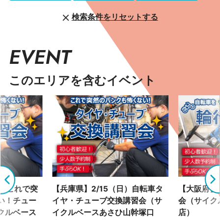
検索条件をリセットする
EVENT
このエリアを含むイベント
土）これで突
【兵庫県】2/15（日）自転車タ
【大阪府】2
い！チュー
イヤ・チューブ交換講習会（サ
会（サイク
クルベース
イクルベースあさひ山幹塚口
店）