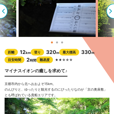
12
320
330
距離
登り
最大標高
km
m
m
2
目安時間
難易度
★★☆☆☆
時間
マイナスイオンの癒しを求めて♪
京都市内から北へおおよそ15km。
のんびりと、ゆったりと観光するのにぴったりなのが「京の奥座敷」
とも呼ばれている貴船エリアです。