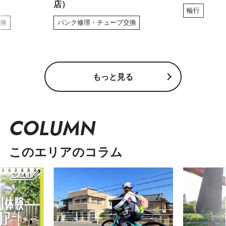
店）
輪行
交換
パンク修理・チューブ交換
もっと見る
COLUMN
このエリアのコラム