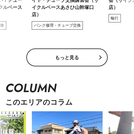
い！チュー
イヤ・チューブ交換講習会（サ
会（サイク
クルベース
イクルベースあさひ山幹塚口
店）
店）
輪行
交換
パンク修理・チューブ交換
もっと見る
COLUMN
このエリアのコラム