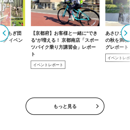
「よもぎ団
【京都府】お客様と一緒に"でき
あさひスタ
ング イベン
る"が増える！ 京都南店「スポー
の秋を満喫
ツバイク乗り方講習会」レポー
グレポート
ト
イベントレ
イベントレポート
もっと見る