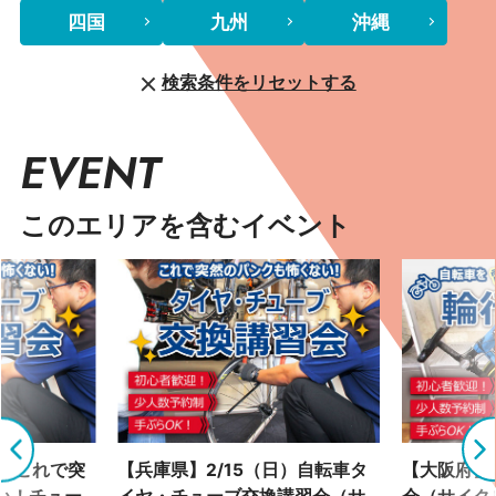
四国
九州
沖縄
検索条件をリセットする
EVENT
このエリアを含むイベント
土）これで突
【兵庫県】2/15（日）自転車タ
【大阪府】2