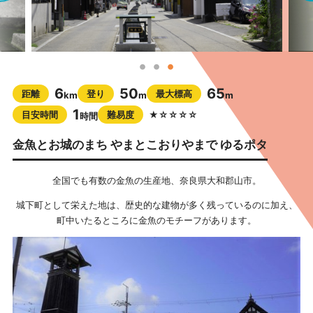
6
50
65
距離
登り
最大標高
km
m
m
1
目安時間
難易度
★☆☆☆☆
時間
金魚とお城のまち やまとこおりやまで ゆるポタ
全国でも有数の金魚の生産地、奈良県大和郡山市。
城下町として栄えた地は、歴史的な建物が多く残っているのに加え、
町中いたるところに金魚のモチーフがあります。