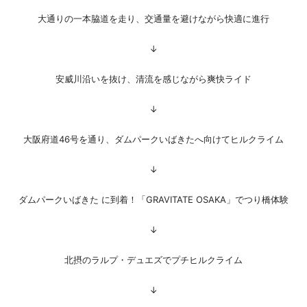
大通りの一本脇道を走り、交通量を避けながら快適に進行
↓
安威川沿いを抜け、清流を感じながら爽快ライド
↓
大阪府道46号を通り、ダムパークいばきたへ向けてヒルクライム
↓
ダムパークいばきた に到着！「GRAVITATE OSAKA」でつり橋体験
↓
北摂のラルプ・デュエズでプチヒルクライム
↓