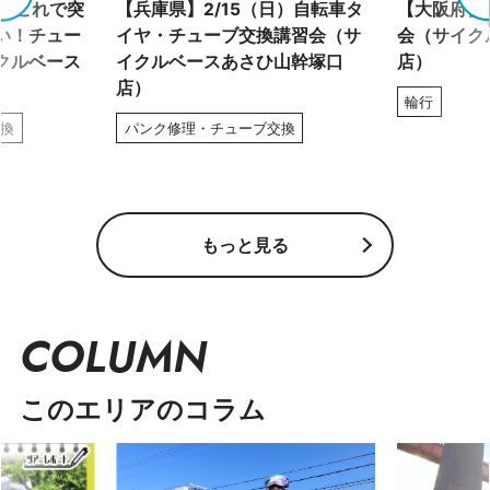
土）これで突
【兵庫県】2/15（日）自転車タ
【大阪府】2
い！チュー
イヤ・チューブ交換講習会（サ
会（サイク
クルベース
イクルベースあさひ山幹塚口
店）
店）
輪行
交換
パンク修理・チューブ交換
もっと見る
COLUMN
このエリアのコラム