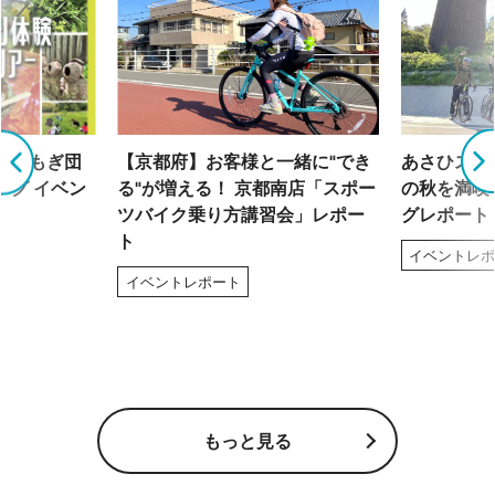
「よもぎ団
【京都府】お客様と一緒に"でき
あさひスタ
ング イベン
る"が増える！ 京都南店「スポー
の秋を満喫
ツバイク乗り方講習会」レポー
グレポート
ト
イベントレ
イベントレポート
もっと見る