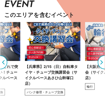
EVENT
このエリアを含むイベント
土）これで突
【兵庫県】2/15（日）自転車タ
【大阪府】2
い！チュー
イヤ・チューブ交換講習会（サ
会（サイク
クルベース
イクルベースあさひ山幹塚口
店）
店）
輪行
交換
パンク修理・チューブ交換