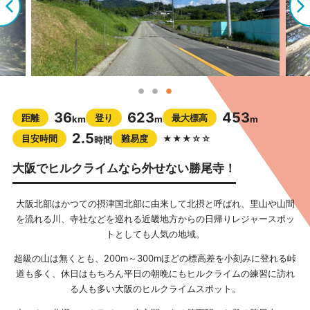
36
623
453
距離
登り
最大標高
km
m
m
2.5
目安時間
難易度
★★★☆☆
時間
大阪でヒルクライムなら外せない勝尾寺！
大阪北部はかつての摂津国北部に由来して北摂と呼ばれ、里山や山間
を流れる川、寺社などを巡れる近畿地方からの日帰りレジャースポッ
トとしても人気の地域。
超級の山は無くとも、200m～300mほどの標高差を小刻みに登れる峠
道も多く、休日はもちろん平日の朝晩にもヒルクライムの練習に訪れ
る人も多い大阪のヒルクライムスポット。