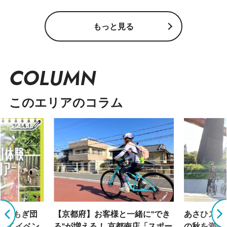
もっと見る
COLUMN
このエリアのコラム
「よもぎ団
【京都府】お客様と一緒に"でき
あさひスタ
ング イベン
る"が増える！ 京都南店「スポー
の秋を満喫